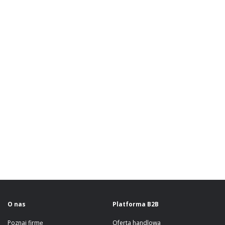
O nas
Platforma B2B
Poznaj firmę
Oferta handlowa